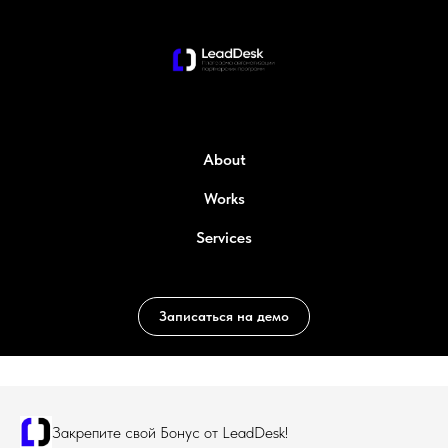
About
Works
Services
Записаться на демо
Закрепите свой Бонус от LeadDesk!